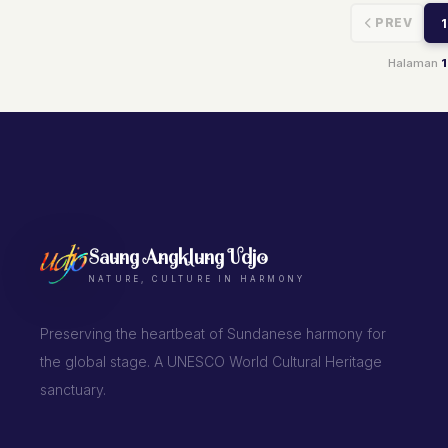
PREV
1
Halaman
1
Saung Angklung Udjo
NATURE, CULTURE IN HARMONY
Preserving the heartbeat of Sundanese harmony for
the global stage. A UNESCO World Cultural Heritage
sanctuary.