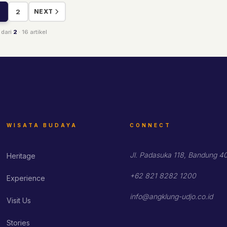
NEXT
2
dari
2
· 16 artikel
WISATA BUDAYA
CONNECT
Jl. Padasuka 118, Bandung 4
Heritage
+62 821 8282 1200
Experience
info@angklung-udjo.co.id
Visit Us
Stories