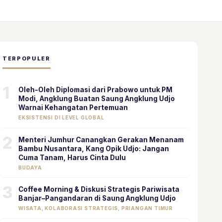
TERPOPULER
1
Oleh-Oleh Diplomasi dari Prabowo untuk PM
Modi, Angklung Buatan Saung Angklung Udjo
Warnai Kehangatan Pertemuan
EKSISTENSI DI LEVEL GLOBAL
2
Menteri Jumhur Canangkan Gerakan Menanam
Bambu Nusantara, Kang Opik Udjo: Jangan
Cuma Tanam, Harus Cinta Dulu
BUDAYA
3
Coffee Morning & Diskusi Strategis Pariwisata
Banjar–Pangandaran di Saung Angklung Udjo
WISATA, KOLABORASI STRATEGIS, PRIANGAN TIMUR