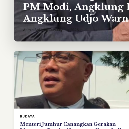
PM Modi, Angklung 
Angklung Udjo Warn
Pertemuan
Admin SAU
•
08 JulyJulyJuly 2026
BUDAYA
Menteri Jumhur Canangkan Gerakan