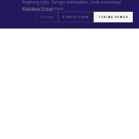
Visit Us
Angklung Udjo. Dengan melanjutkan, Anda menyetujui
Kebijakan Privasi
kami.
Stories
TOLAK
PENGATURAN
TERIMA SEMUA
CONNECT
Jl. Padasuka 118, Bandung 40192
+62 821 8282 1200
info@angklung-udjo.co.id
FOLLOW