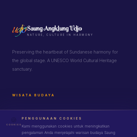
Saung Angklung Udjo
NATURE, CULTURE IN HARMONY
Preserving the heartbeat of Sundanese harmony for
the global stage. A UNESCO World Cultural Heritage
sanctuary.
WISATA BUDAYA
Heritage
🍪
PENGGUNAAN COOKIES
Experience
COOKIES
Kami menggunakan cookies untuk meningkatkan
pengalaman Anda menjelajahi warisan budaya Saung