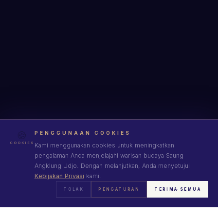
🍪
PENGGUNAAN COOKIES
COOKIES
Kami menggunakan cookies untuk meningkatkan
pengalaman Anda menjelajahi warisan budaya Saung
Angklung Udjo. Dengan melanjutkan, Anda menyetujui
Kebijakan Privasi
kami.
TOLAK
PENGATURAN
TERIMA SEMUA