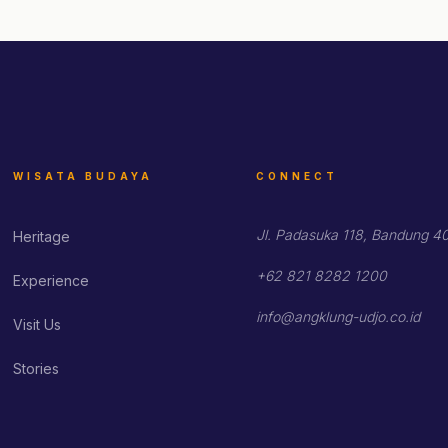
WISATA BUDAYA
CONNECT
Jl. Padasuka 118, Bandung 4
Heritage
+62 821 8282 1200
Experience
info@angklung-udjo.co.id
Visit Us
Stories