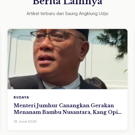
Berita Lainnya
Artikel terbaru dari Saung Angklung Udjo
BUDAYA
Menteri Jumhur Canangkan Gerakan
Menanam Bambu Nusantara, Kang Opik
Udjo: Jangan Cuma Tanam, Harus Cinta
18 June 2026
Dulu