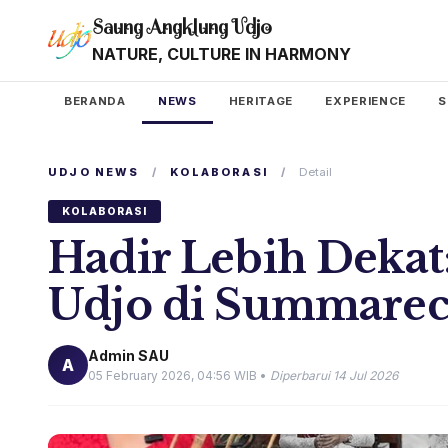
Saung Angklung Udjo
NATURE, CULTURE IN HARMONY
BERANDA
NEWS
HERITAGE
EXPERIENCE
S
UDJO NEWS
/
KOLABORASI
/
Detail
KOLABORASI
Hadir Lebih Dekat
Udjo di Summarec
Admin SAU
A
05 February 2026, 04:56 WIB •
Diperbarui 14 Jul 2026