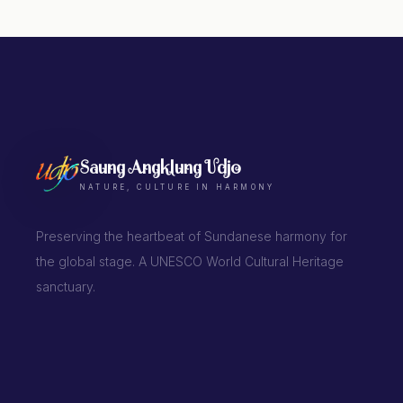
Saung Angklung Udjo
NATURE, CULTURE IN HARMONY
Preserving the heartbeat of Sundanese harmony for
the global stage. A UNESCO World Cultural Heritage
sanctuary.